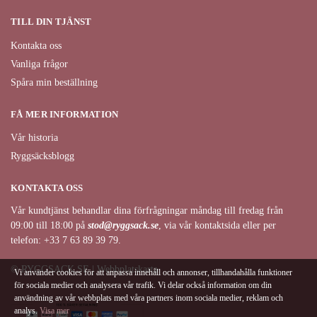
TILL DIN TJÄNST
Kontakta oss
Vanliga frågor
Spåra min beställning
FÅ MER INFORMATION
Vår historia
Ryggsäcksblogg
KONTAKTA OSS
Vår kundtjänst behandlar dina förfrågningar måndag till fredag från
09:00 till 18:00 på
stod@ryggsack.se
, via vår kontaktsida eller per
telefon: +33 7 63 89 39 79.
© RYGGSACK.SE | Webbplatskarta
Vi använder cookies för att anpassa innehåll och annonser, tillhandahålla funktioner
för sociala medier och analysera vår trafik. Vi delar också information om din
användning av vår webbplats med våra partners inom sociala medier, reklam och
analys.
Visa mer