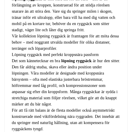
förlängning av kroppen, konstruerad för att stödja rörelsen
snarare än att störa den. Vare sig du springer milen i skogen,
tränar inför ett ultralopp, eller bara vill ha med dig vatten och
mobil på en kortare tur, behöver du en ryggsäck som sitter
stadigt, väger lite och låter dig springa fritt.
Vår kollektion löpning ryggsäck är framtagen för att möta dessa
behov – med noggrant utvalda modeller för olika distanser,
terränger och löparprofiler.
Löpning ryggsäck med perfekt kroppsnära passform
Det som kännetecknar en bra
löpning ryggsäck
är hur den sitter.
Den får aldrig studsa, skava eller ändra position under
löpningen. Våra modeller är designade med kroppsnära
bärsystem – ofta med elastiska justerbara bröstremmar,
höftremmar med låg profil, och kompressionszoner som
anpassar sig efter din kroppsform. Många ryggsäckar är sydda i
stretchiga material som följer rörelsen, vilket gör att du knappt
märker att du bär något.
För att få rätt balans är de flesta modeller också asymmetriskt
konstruerade med viktfördelning nära ryggraden. Det innebär att
du springer med naturlig hållning, utan att kompensera för
ryggsäckens tyngd.