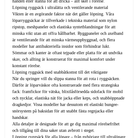
handen eller stanna för att dricka – allt sker i rörelse.
Löpning ryggsäck i ultralätta och ventilerande material
Vikten är en avgörande faktor när det gäller löpning. Våra
löparryggsäckar är tillverkade i tekniska material som nylon
ripstop, meshpaneler och elastiska syntetblandningar för att
minska vikt utan att offra hållbarhet. Ryggpaneler och axelband
är ventilerande för att minska värmeuppbyggnad, och flera
modeller har antibakteriella insidor som förhindrar lukt.
Sömmar och kanter är oftast tejpade eller platta för att undvika
skav, och allting är konstruerat för maximal komfort under
konstant rörelse.
Löpning ryggsäck med snabbåtkomst till det viktigaste
När du springer vill du slippa stanna för att rota i ryggsäcken.
Därför är löparväskor ofta konstruerade med flera strategiska
fack: framfickor för vätska, blixtlåsförsedda sidofack för mobil
och nycklar, elastiska nät för jacka eller keps, och snabböppnade
dragkedjor. Vissa modeller har dessutom ett elastiskt bungee-
snörsystem på baksidan för att snabbt fästa regnjacka eller
handskar.
Alla detaljer är designade för att ge dig maximal rörelsefrihet
och tillgång till dina saker utan avbrott i steget.
Löpning ryggsäck för alla löpare – från nybörjare till ultralöpare