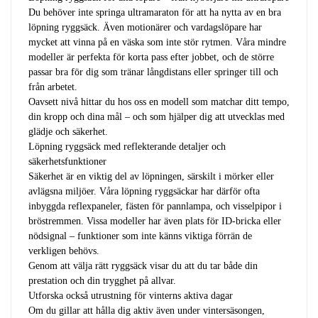
Du behöver inte springa ultramaraton för att ha nytta av en bra
löpning ryggsäck. Även motionärer och vardagslöpare har
mycket att vinna på en väska som inte stör rytmen. Våra mindre
modeller är perfekta för korta pass efter jobbet, och de större
passar bra för dig som tränar långdistans eller springer till och
från arbetet.
Oavsett nivå hittar du hos oss en modell som matchar ditt tempo,
din kropp och dina mål – och som hjälper dig att utvecklas med
glädje och säkerhet.
Löpning ryggsäck med reflekterande detaljer och
säkerhetsfunktioner
Säkerhet är en viktig del av löpningen, särskilt i mörker eller
avlägsna miljöer. Våra löpning ryggsäckar har därför ofta
inbyggda reflexpaneler, fästen för pannlampa, och visselpipor i
bröstremmen. Vissa modeller har även plats för ID-bricka eller
nödsignal – funktioner som inte känns viktiga förrän de
verkligen behövs.
Genom att välja rätt ryggsäck visar du att du tar både din
prestation och din trygghet på allvar.
Utforska också utrustning för vinterns aktiva dagar
Om du gillar att hålla dig aktiv även under vintersäsongen,