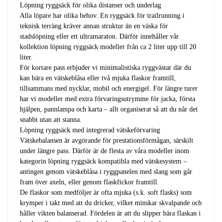
Löpning ryggsäck för olika distanser och underlag
Alla löpare har olika behov. En ryggsäck för trailrunning i
teknisk terräng kräver annan struktur än en väska för
stadslöpning eller ett ultramaraton. Därför innehåller vår
kollektion löpning ryggsäck modeller från ca 2 liter upp till 20
liter.
För kortare pass erbjuder vi minimalistiska ryggvästar där du
kan bära en vätskeblåsa eller två mjuka flaskor framtill,
tillsammans med nycklar, mobil och energigel. För längre turer
har vi modeller med extra förvaringsutrymme för jacka, första
hjälpen, pannlampa och karta – allt organiserat så att du når det
snabbt utan att stanna.
Löpning ryggsäck med integrerad vätskeförvaring
Vätskebalansen är avgörande för prestationsförmågan, särskilt
under längre pass. Därför är de flesta av våra modeller inom
kategorin löpning ryggsäck kompatibla med vätskesystem –
antingen genom vätskeblåsa i ryggpanelen med slang som går
fram över axeln, eller genom flaskfickor framtill.
De flaskor som medföljer är ofta mjuka (s.k. soft flasks) som
krymper i takt med att du dricker, vilket minskar skvalpande och
håller vikten balanserad. Fördelen är att du slipper bära flaskan i