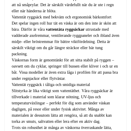
att nå småprylar. Det är särskilt värdefullt när du är ute i regn
eller när händerna är blöta.
Vattentät ryggsäck med bekväm och ergonomisk bärkomfort
Det spelar ingen roll hur tät en väska är om den inte är skön att
bära. Därför är våra
vattentäta ryggsäckar
utrustade med
vadderade axelremmar, ventilerande ryggpaneler och ibland även
midje- eller bröstremmar för bättre viktfördelning. Detta är
särskilt viktigt om du går längre sträckor eller bär tung
packning.
Väskornas form är genomtänkt för att sitta stabilt på ryggen –
oavsett om du cyklar, springer till bussen eller kliver i och ur en
båt. Vissa modeller är även extra låga i profilen för att passa bra
under regnjackor eller flytvästar.
Vattentät ryggsäck i tåliga och smidiga material
Slitstyrka är lika viktigt som vattentäthet. Våra ryggsäckar är
tillverkade i material som klarar nötning, UV-ljus och
temperaturväxlingar – perfekt för dig som använder väskan
dagligen, på resor eller under fysisk aktivitet. Många av
materialen är dessutom lätta att rengöra, så att du snabbt kan
torka av smuts, saltvatten eller lera efter en aktiv dag.
Trots sin robusthet är många av väskorna överraskande lätta,