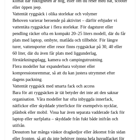
klimat där fuktigheten är hög, eller om du reser med båt, scooter
eller öppen jeep.
Vattentät ryggsäck i olika storlekar och volymer
Behoven varierar beroende på aktivitet – därför erbjuder vi
vattentäta ryggsäckar i flera storlekar. För dagsturer eller
pendling räcker ofta en kompakt 20–25 liters modell, där du får
plats med laptop, ombyte, matlåda och tillbehör. För längre
turer, vattensporter eller resor finns ryggsäckar på 30, 40 eller
60 liter, där du även får plats med liggunderlag,
förstärkningsplagg, kamera och campingutrustning.
Flera modeller har expanderbara volymer eller
kompressionsremmar, så att du kan justera utrymmet efter
dagens packning.
Vattentät ryggsäck med smarta fack och access
Bara för att ryggsäcken är tät betyder det inte att den saknar
organisation. Våra modeller har ofta inbyggda innerfack,
nätfickor eller skyddade ytterfickor för exempelvis nycklar,
plånbok eller mobil. Vissa har även separata vadderade fack för
laptop eller surfplatta – skyddade från fukt både inifrån och
utifrån.
Dessutom har många väskor dragkedjor eller åtkomst från sidan
eller fronten, så att du inte behöver öppna hela huvudfacket för