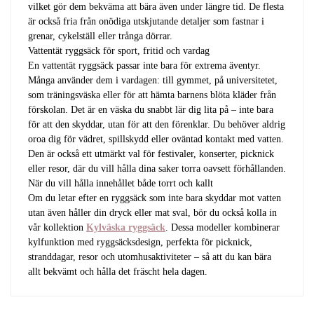
vilket gör dem bekväma att bära även under längre tid. De flesta
är också fria från onödiga utskjutande detaljer som fastnar i
grenar, cykelställ eller trånga dörrar.
Vattentät ryggsäck för sport, fritid och vardag
En vattentät ryggsäck passar inte bara för extrema äventyr.
Många använder dem i vardagen: till gymmet, på universitetet,
som träningsväska eller för att hämta barnens blöta kläder från
förskolan. Det är en väska du snabbt lär dig lita på – inte bara
för att den skyddar, utan för att den förenklar. Du behöver aldrig
oroa dig för vädret, spillskydd eller oväntad kontakt med vatten.
Den är också ett utmärkt val för festivaler, konserter, picknick
eller resor, där du vill hålla dina saker torra oavsett förhållanden.
När du vill hålla innehållet både torrt och kallt
Om du letar efter en ryggsäck som inte bara skyddar mot vatten
utan även håller din dryck eller mat sval, bör du också kolla in
vår kollektion
Kylväska ryggsäck
. Dessa modeller kombinerar
kylfunktion med ryggsäcksdesign, perfekta för picknick,
stranddagar, resor och utomhusaktiviteter – så att du kan bära
allt bekvämt och hålla det fräscht hela dagen.