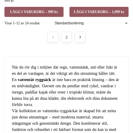
999
kr
LÄGG I VARUKORG – 999 kr
LÄGG I VARUKORG – 1,999 kr
Visar 1–12 av 24 resultat
1
2
När du rör dig i miljöer där regn, vattenstänk, snö eller fukt är
en del av vardagen, är det viktigt att din utrustning håller tätt.
En
vattentät ryggsäck
är inte bara en praktisk lösning – den är
en nödvändighet. Oavsett om du pendlar med cykel, vandrar i
ösregn, paddlar kajak eller reser i tropiskt klimat, måste du
kunna lita på att dina kläder, din elektronik och dina dokument
förblir torra.
Vår kollektion av vattentäta ryggsäckar är skapad för att möta
just dessa utmaningar – med moderna material, smarta
stängningar och genomtänkt design. Den kombinerar stil,
funktion och robusthet i ett bärbart format som du kan ta med