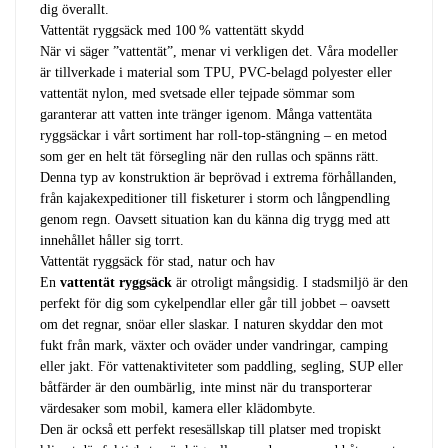
dig överallt.
Vattentät ryggsäck med 100 % vattentätt skydd
När vi säger ”vattentät”, menar vi verkligen det. Våra modeller
är tillverkade i material som TPU, PVC-belagd polyester eller
vattentät nylon, med svetsade eller tejpade sömmar som
garanterar att vatten inte tränger igenom. Många vattentäta
ryggsäckar i vårt sortiment har roll-top-stängning – en metod
som ger en helt tät försegling när den rullas och spänns rätt.
Denna typ av konstruktion är beprövad i extrema förhållanden,
från kajakexpeditioner till fisketurer i storm och långpendling
genom regn. Oavsett situation kan du känna dig trygg med att
innehållet håller sig torrt.
Vattentät ryggsäck för stad, natur och hav
En
vattentät ryggsäck
är otroligt mångsidig. I stadsmiljö är den
perfekt för dig som cykelpendlar eller går till jobbet – oavsett
om det regnar, snöar eller slaskar. I naturen skyddar den mot
fukt från mark, växter och oväder under vandringar, camping
eller jakt. För vattenaktiviteter som paddling, segling, SUP eller
båtfärder är den oumbärlig, inte minst när du transporterar
värdesaker som mobil, kamera eller klädombyte.
Den är också ett perfekt resesällskap till platser med tropiskt