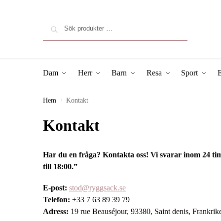
Sök
Dam
Herr
Barn
Resa
Sport
E
Hem
Kontakt
/
Kontakt
Har du en fråga? Kontakta oss! Vi svarar inom 24 tim
till 18:00.”
E-post:
stod
@ryggsack.se
Telefon:
+33 7 63 89 39 79
Adress:
19 rue Beauséjour, 93380, Saint denis, Frankrik