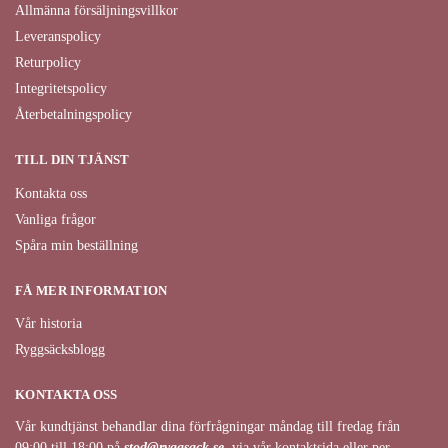
Allmänna försäljningsvillkor
Leveranspolicy
Returpolicy
Integritetspolicy
Återbetalningspolicy
TILL DIN TJÄNST
Kontakta oss
Vanliga frågor
Spåra min beställning
FÅ MER INFORMATION
Vår historia
Ryggsäcksblogg
KONTAKTA OSS
Vår kundtjänst behandlar dina förfrågningar måndag till fredag från
09:00 till 18:00 på
stod@ryggsack.se
, via vår kontaktsida eller per