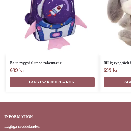
Barn ryggsäck med raketmotiv
Billig ryggsäck 
699
kr
699
kr
LÄGG I VARUKORG – 699 kr
LÄGG
INFORMATION
Lagliga meddelanden