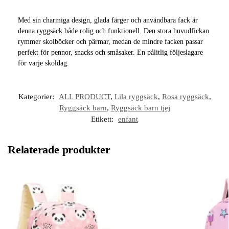
Med sin charmiga design, glada färger och användbara fack är
denna ryggsäck både rolig och funktionell. Den stora huvudfickan
rymmer skolböcker och pärmar, medan de mindre facken passar
perfekt för pennor, snacks och småsaker. En pålitlig följeslagare
för varje skoldag.
Kategorier:
ALL PRODUCT
,
Lila ryggsäck
,
Rosa ryggsäck
,
Ryggsäck barn
,
Ryggsäck barn tjej
Etikett:
enfant
Relaterade produkter