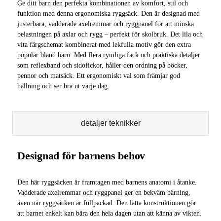
Ge ditt barn den perfekta kombinationen av komfort, stil och
funktion med denna ergonomiska ryggsäck. Den är designad med
justerbara, vadderade axelremmar och ryggpanel för att minska
belastningen på axlar och rygg – perfekt för skolbruk. Det lila och
vita färgschemat kombinerat med lekfulla motiv gör den extra
populär bland barn. Med flera rymliga fack och praktiska detaljer
som reflexband och sidofickor, håller den ordning på böcker,
pennor och matsäck. Ett ergonomiskt val som främjar god
hållning och ser bra ut varje dag.
detaljer teknikker
Designad för barnens behov
Den här ryggsäcken är framtagen med barnens anatomi i åtanke.
Vadderade axelremmar och ryggpanel ger en bekväm bärning,
även när ryggsäcken är fullpackad. Den lätta konstruktionen gör
att barnet enkelt kan bära den hela dagen utan att känna av vikten.