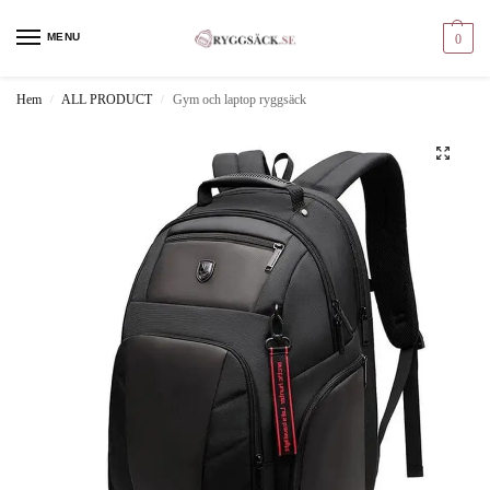
MENU
0
Hem
ALL PRODUCT
Gym och laptop ryggsäck
/
/