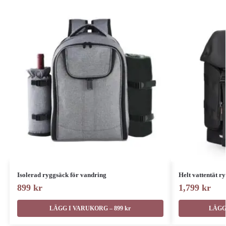
Isolerad ryggsäck för vandring
Helt vattentät r
899
kr
1,799
kr
LÄGG I VARUKORG – 899 kr
LÄGG 