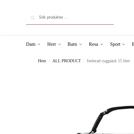
Sök
Dam
Herr
Barn
Resa
Sport
E
Hem
ALL PRODUCT
Isolerad ryggsäck 15 liter
/
/