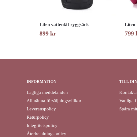
Liten vattentät ryggsäck
Liten
899
kr
799
INFORMATION
TILL DI
Lagliga meddelanden
Kontakta
Allmänna försäljningsvillkor
Vanliga f
Leveranspolicy
Spåra min
Returpolicy
Integritetspolicy
Återbetalningspolicy