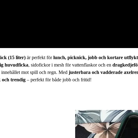
äck (15 liter)
är perfekt för
lunch, picknick, jobb och kortare utflyk
ig huvudficka
, sidofickor i mesh för vattenflaskor och en
dragkedjefö
innehållet mot spill och regn. Med
justerbara och vadderade axelr
k och trendig
– perfekt för både jobb och fritid!