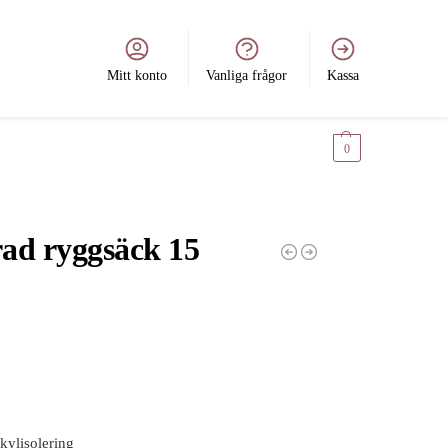
Mitt konto
Vanliga frågor
Kassa
0
kr
0
rad ryggsäck 15
 kylisolering