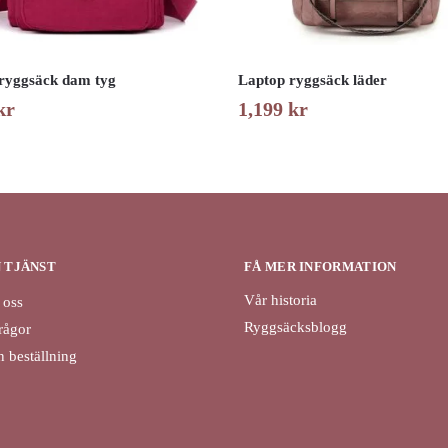
 ryggsäck dam tyg
Laptop ryggsäck läder
kr
1,199
kr
N TJÄNST
FÅ MER INFORMATION
Vår historia
 oss
Ryggsäcksblogg
rågor
 beställning