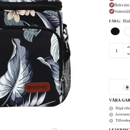
Bekväm 
Vattentål
Bla
FÄRG
:
VÅRA GAR
Nöjd ell
Leverans
Tillverka
LEVERING