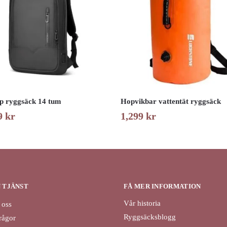
p ryggsäck 14 tum
Hopvikbar vattentät ryggsäck
9
kr
1,299
kr
N TJÄNST
FÅ MER INFORMATION
Vår historia
 oss
Ryggsäcksblogg
rågor