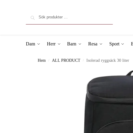
Sök
Dam
Herr
Barn
Resa
Sport
E
Hem
ALL PRODUCT
Isolerad ryggsäck 30 liter
/
/