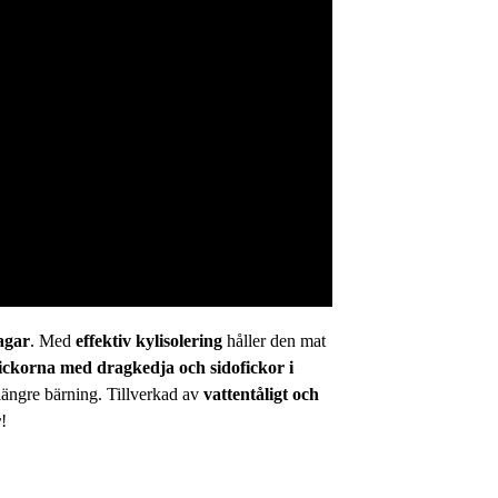
agar
. Med
effektiv kylisolering
håller den mat
fickorna med dragkedja och sidofickor i
längre bärning. Tillverkad av
vattentåligt och
r
!