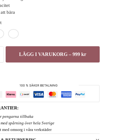
acitet
att bära
t
LÄGG I VARUKORG – 999 kr
ANTIER:
er pengarna tillbaka
 med spårning över hela Sverige
t med omsorg i våra verkstäder
 & RETURNERING