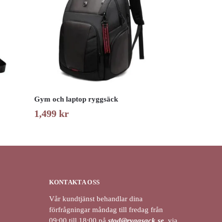
Gym och laptop ryggsäck
1,499
kr
KONTAKTA OSS
Vår kundtjänst behandlar dina
förfrågningar måndag till fredag från
09:00 till 18:00 på
stod@ryggsack.se
, via