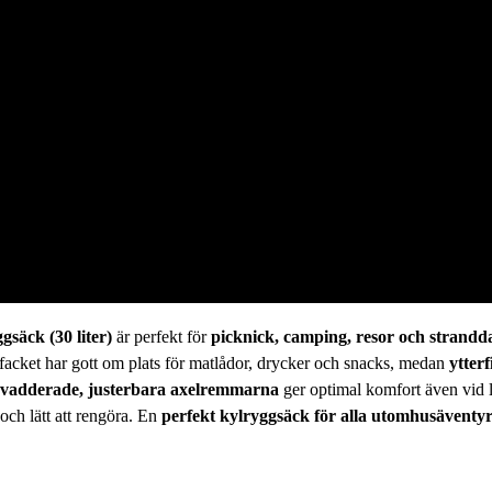
gsäck (30 liter)
är perfekt för
picknick, camping, resor och strandd
dfacket har gott om plats för matlådor, drycker och snacks, medan
ytter
vadderade, justerbara axelremmarna
ger optimal komfort även vid 
 och lätt att rengöra. En
perfekt kylryggsäck för alla utomhusäventy