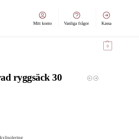
Mitt konto
Vanliga frågor
Kassa
0
kr
0
rad ryggsäck 30
 kylisolering