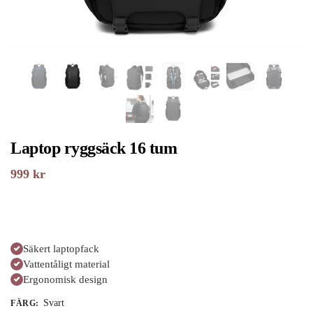
Laptop ryggsäck 16 tum
999
kr
Säkert laptopfack
Vattentåligt material
Ergonomisk design
Svart
FÄRG
: