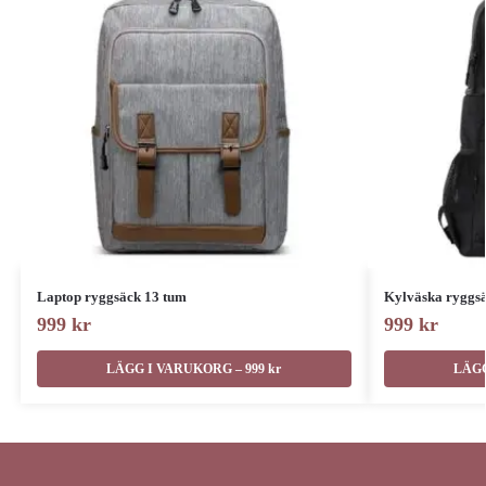
Laptop ryggsäck 13 tum
Kylväska ryggsä
999
kr
999
kr
LÄGG I VARUKORG – 999 kr
LÄGG