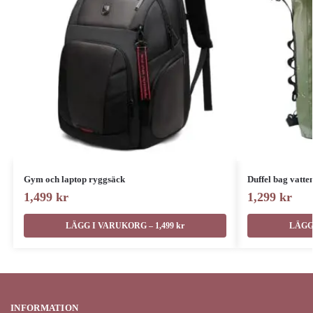
Gym och laptop ryggsäck
Duffel bag vatte
1,499
kr
1,299
kr
LÄGG I VARUKORG – 1,499 kr
LÄGG 
INFORMATION