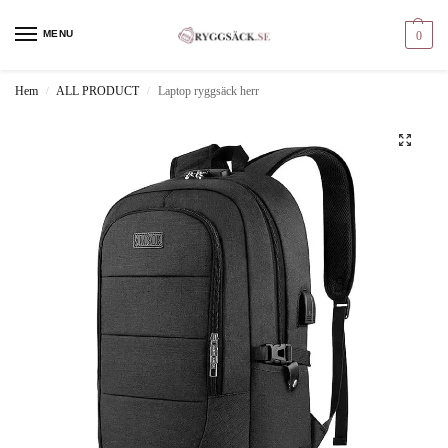
MENU
0
Hem
ALL PRODUCT
Laptop ryggsäck herr
/
/