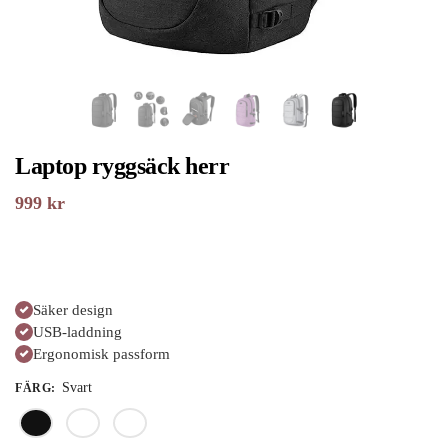
Laptop ryggsäck herr
999
kr
Säker design
USB-laddning
Ergonomisk passform
Svart
FÄRG
: