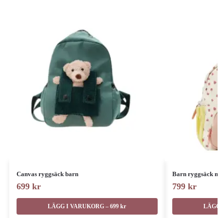
Canvas ryggsäck barn
Barn ryggsäck 
699
kr
799
kr
LÄGG I VARUKORG – 699 kr
LÄGG