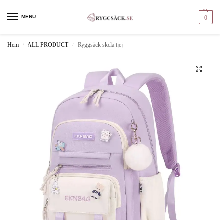
MENU
0
Hem
ALL PRODUCT
Ryggsäck skola tjej
/
/