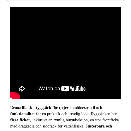
Denna
lila skolryggsäck för tjejer
kombinerar
stil och
funktionalitet
för en praktisk och trendig look. Ryggsäcken har
flera fickor
, inklusive en rymlig huvudsektion, en stor frontficka
med dragkedja och sidofack för vattenflaska.
Justerbara och