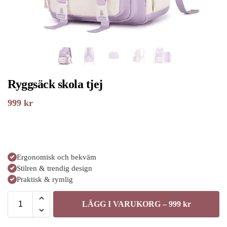
Ryggsäck skola tjej
999
kr
Ergonomisk och bekväm
Stilren & trendig design
Praktisk & rymlig
LÄGG I VARUKORG – 999 kr