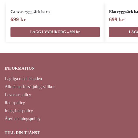
Canvas ryggsäck barn
Eko ryggsäck b
699
kr
699
kr
LÄGG I VARUKORG – 699 kr
LÄGG
INFORMATION
Lagliga meddelanden
Allmänna försäljningsvillkor
Leveranspolicy
Returpolicy
Integritetspolicy
Återbetalningspolicy
TILL DIN TJÄNST