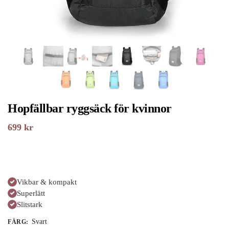
Hopfällbar ryggsäck för kvinnor
699
kr
Vikbar & kompakt
Superlätt
Slitstark
Svart
FÄRG
: