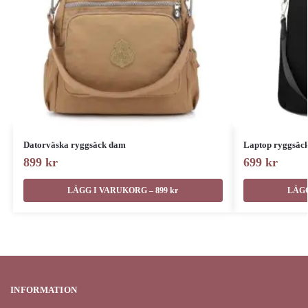
Datorväska ryggsäck dam
Laptop ryggsäc
899
kr
699
kr
LÄGG I VARUKORG – 899 kr
LÄGG
INFORMATION