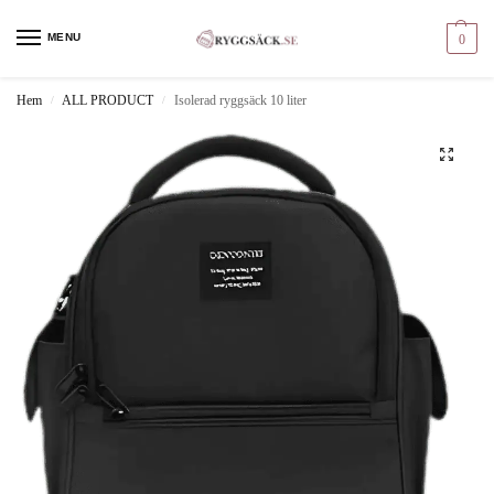
MENU
0
Hem
ALL PRODUCT
Isolerad ryggsäck 10 liter
/
/