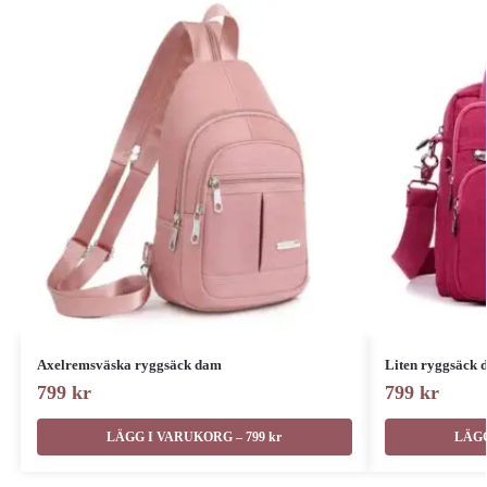
Axelremsväska ryggsäck dam
Liten ryggsäck 
799
kr
799
kr
LÄGG I VARUKORG – 799 kr
LÄGG