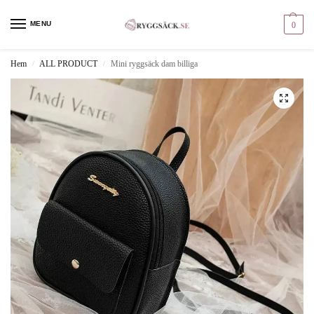
MENU
0
Hem
ALL PRODUCT
Mini ryggsäck dam billiga
/
/