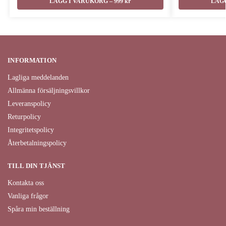
LÄGG I VARUKORG – 999 kr
LÄGG
INFORMATION
Lagliga meddelanden
Allmänna försäljningsvillkor
Leveranspolicy
Returpolicy
Integritetspolicy
Återbetalningspolicy
TILL DIN TJÄNST
Kontakta oss
Vanliga frågor
Spåra min beställning