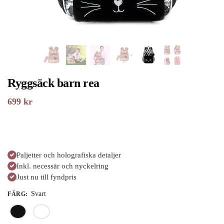
Ryggsäck barn rea
699
kr
Paljetter och holografiska detaljer
Inkl. necessär och nyckelring
Just nu till fyndpris
Svart
FÄRG
: