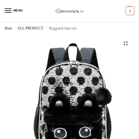
MENU
0
Hem
ALL PRODUCT
Ryggsäck barn rea
/
/