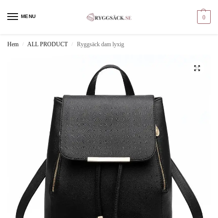
MENU
0
Hem
ALL PRODUCT
Ryggsäck dam lyxig
/
/