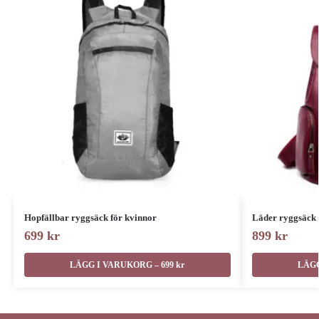
Hopfällbar ryggsäck för kvinnor
Läder ryggsäck 
699
kr
899
kr
LÄGG I VARUKORG – 699 kr
LÄGG