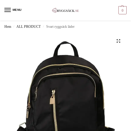
MENU
0
Hem
ALL PRODUCT
Svart ryggsäck läder
/
/