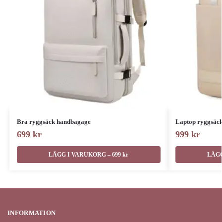
Bra ryggsäck handbagage
Laptop ryggsäck
699
kr
999
kr
LÄGG I VARUKORG – 699 kr
LÄGG
INFORMATION