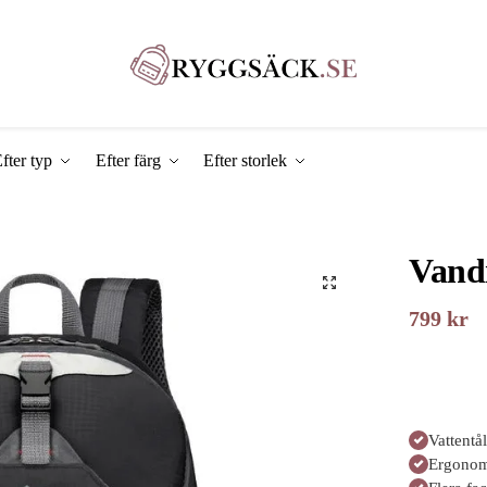
fter typ
Efter färg
Efter storlek
Vand
799
kr
Vattentål
Ergonom