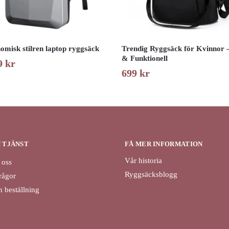
omisk stilren laptop ryggsäck
Trendig Ryggsäck för Kvinnor 
& Funktionell
9
kr
699
kr
N TJÄNST
FÅ MER INFORMATION
Vår historia
 oss
Ryggsäcksblogg
rågor
 beställning