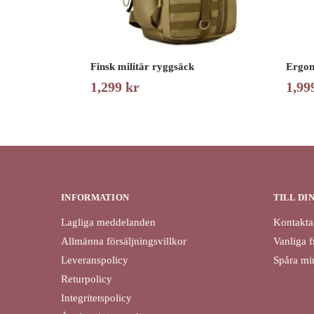
Finsk militär ryggsäck
Ergon
1,299
kr
1,99
INFORMATION
TILL DI
Lagliga meddelanden
Kontakta
Allmänna försäljningsvillkor
Vanliga f
Leveranspolicy
Spåra min
Returpolicy
Integritetspolicy