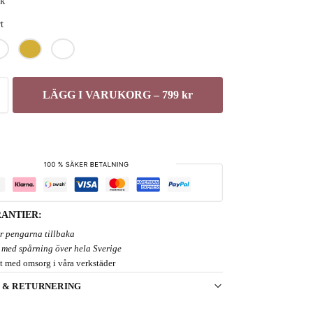
ck
t
LÄGG I VARUKORG – 799 kr
ANTIER:
er pengarna tillbaka
 med spårning över hela Sverige
t med omsorg i våra verkstäder
 & RETURNERING