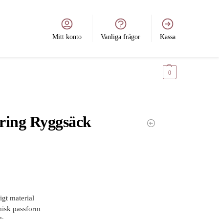
Mitt konto
Vanliga frågor
Kassa
0
kr
0
ring Ryggsäck
igt material
isk passform