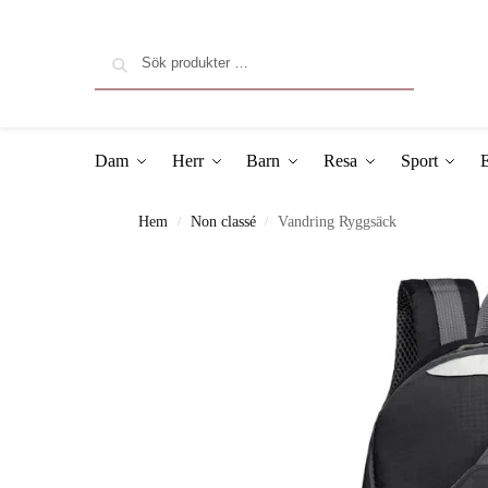
Sök
Dam
Herr
Barn
Resa
Sport
E
Hem
Non classé
Vandring Ryggsäck
/
/