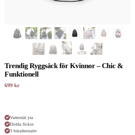
Trendig Ryggsäck för Kvinnor – Chic &
Funktionell
699
kr
Vattentät yta
Dolda fickor
3 bäralternativ