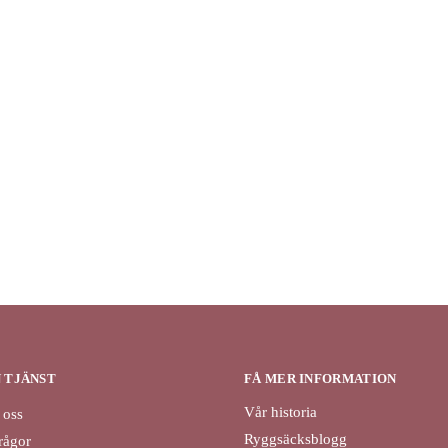
N TJÄNST
FÅ MER INFORMATION
Vår historia
 oss
Ryggsäcksblogg
rågor