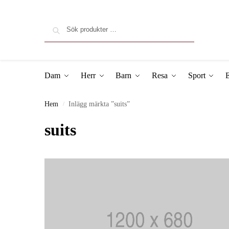
Sök
Dam
Herr
Barn
Resa
Sport
E
Hem
Inlägg märkta ”suits”
/
suits