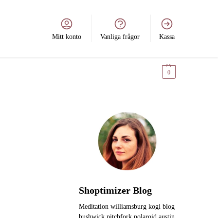
Mitt konto
Vanliga frågor
Kassa
0
kr
0
Shoptimizer Blog
Meditation williamsburg kogi blog
bushwick pitchfork polaroid austin