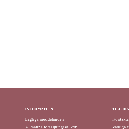
INFORMATION
TILL DI
Lagliga meddelanden
Kontakta
Allmänna försäljningsvillkor
Vanliga f