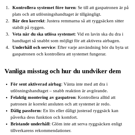
Kontrollera systemet före turen
: Se till att gaspatronen är på
plats och att utlösningshandtaget är tillgängligt.
Bär den korrekt
: Justera remmarna så att ryggsäcken sitter
stabilt på ryggen.
Veta när du ska utlösa systemet
: Vid en lavin ska du dra i
handtaget så snabbt som möjligt för att aktivera airbagen.
Underhåll och service
: Efter varje användning bör du byta ut
gaspatronen och kontrollera att systemet fungerar.
Vanliga misstag och hur du undviker dem
För sent aktiverad airbag
: Vänta inte med att dra i
utlösningshandtaget – snabb reaktion är avgörande.
Felaktig montering av gaspatron
: Kontrollera alltid att
patronen är korrekt ansluten och att systemet är redo.
Dålig passform
: En lös eller dåligt justerad ryggsäck kan
påverka dess funktion och komfort.
Bristande underhåll
: Glöm inte att serva ryggsäcken enligt
tillverkarens rekommendationer.