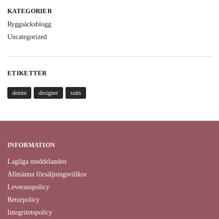
KATEGORIER
Ryggsäcksblogg
Uncategorized
ETIKETTER
denim
designer
suits
INFORMATION
Lagliga meddelanden
Allmänna försäljningsvillkor
Leveranspolicy
Returpolicy
Integritetspolicy