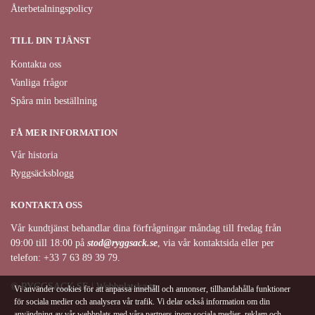
Återbetalningspolicy
TILL DIN TJÄNST
Kontakta oss
Vanliga frågor
Spåra min beställning
FÅ MER INFORMATION
Vår historia
Ryggsäcksblogg
KONTAKTA OSS
Vår kundtjänst behandlar dina förfrågningar måndag till fredag från
09:00 till 18:00 på
stod@ryggsack.se
, via vår kontaktsida eller per
telefon: +33 7 63 89 39 79.
© RYGGSACK.SE | Webbplatskarta
Vi använder cookies för att anpassa innehåll och annonser, tillhandahålla funktioner
för sociala medier och analysera vår trafik. Vi delar också information om din
användning av vår webbplats med våra partners inom sociala medier, reklam och