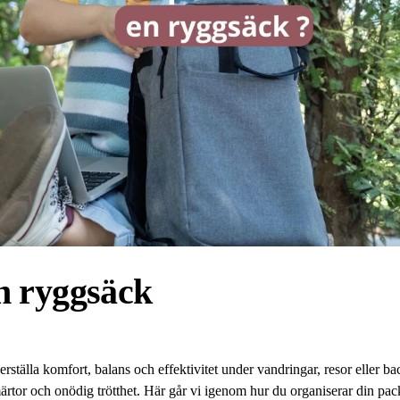
n ryggsäck
erställa komfort, balans och effektivitet under vandringar, resor eller b
rtor och onödig trötthet. Här går vi igenom hur du organiserar din pa