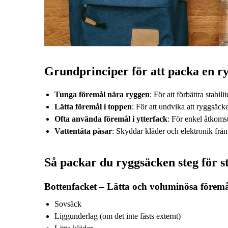
Grundprinciper för att packa en r
Tunga föremål nära ryggen
: För att förbättra stabi
Lätta föremål i toppen
: För att undvika att ryggsäck
Ofta använda föremål i ytterfack
: För enkel åtkomst
Vattentäta påsar
: Skyddar kläder och elektronik från
Så packar du ryggsäcken steg för s
Bottenfacket – Lätta och voluminösa förem
Sovsäck
Liggunderlag (om det inte fästs externt)