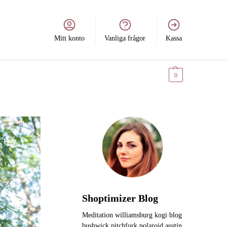
Mitt konto
Vanliga frågor
Kassa
0
kr
0
Shoptimizer Blog
Meditation williamsburg kogi blog
bushwick pitchfork polaroid austin