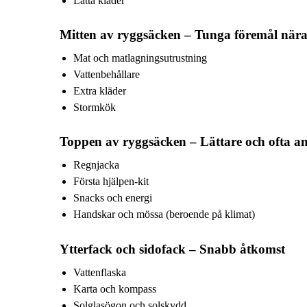
Lätta kläder
Mitten av ryggsäcken – Tunga föremål när
Mat och matlagningsutrustning
Vattenbehållare
Extra kläder
Stormkök
Toppen av ryggsäcken – Lättare och ofta a
Regnjacka
Första hjälpen-kit
Snacks och energi
Handskar och mössa (beroende på klimat)
Ytterfack och sidofack – Snabb åtkomst
Vattenflaska
Karta och kompass
Solglasögon och solskydd