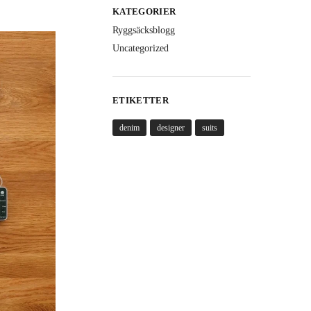
KATEGORIER
Ryggsäcksblogg
Uncategorized
ETIKETTER
denim
designer
suits