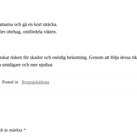
mmarna och gå en kort sträcka.
ler obehag, omfördela vikten.
skar risken för skador och onödig belastning. Genom att följa dessa rik
a smidigare och mer njutbar.
Posted in:
Ryggsäcksblogg
ält är märkta
*