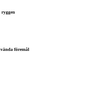
a ryggen
nvända föremål