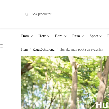
Sök
Dam
Herr
Barn
Resa
Sport
E
Hem
Ryggsäcksblogg
Hur ska man packa en ryggsäck
/
/