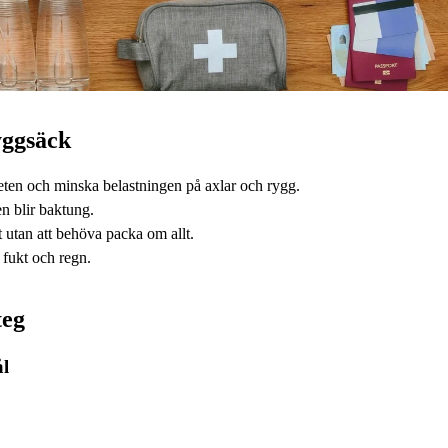
yggsäck
liteten och minska belastningen på axlar och rygg.
en blir baktung.
 utan att behöva packa om allt.
 fukt och regn.
teg
ål