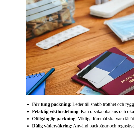
För tung packning
: Leder till snabb trötthet och ry
Felaktig viktfördelning
: Kan orsaka obalans och öka
Otillgänglig packning
: Viktiga föremål ska vara lättå
Dålig vädersäkring
: Använd packpåsar och regnskydd