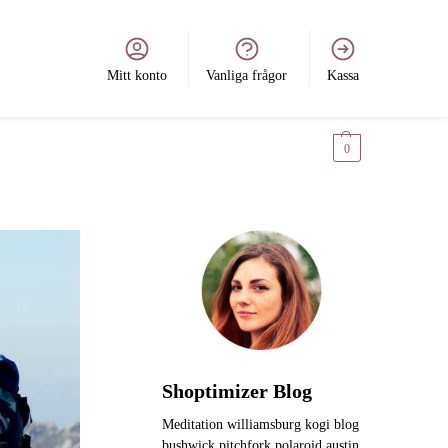
Mitt konto
Vanliga frågor
Kassa
0
kr
0
Shoptimizer Blog
Meditation williamsburg kogi blog
bushwick pitchfork polaroid austin