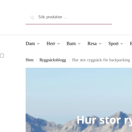
Sök
Dam
Herr
Barn
Resa
Sport
E
Hem
Ryggsäcksblogg
Hur stor ryggsäck för backpacking
/
/