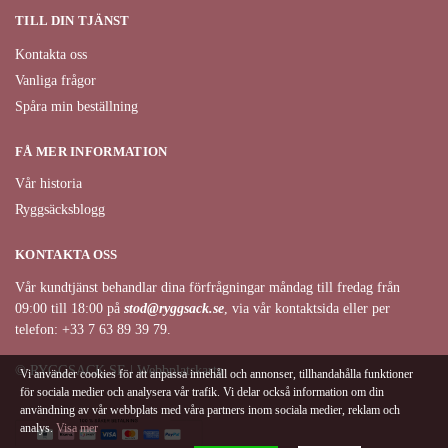
TILL DIN TJÄNST
Kontakta oss
Vanliga frågor
Spåra min beställning
FÅ MER INFORMATION
Vår historia
Ryggsäcksblogg
KONTAKTA OSS
Vår kundtjänst behandlar dina förfrågningar måndag till fredag från
09:00 till 18:00 på
stod@ryggsack.se
, via vår kontaktsida eller per
telefon: +33 7 63 89 39 79.
© RYGGSACK.SE | Webbplatskarta
Vi använder cookies för att anpassa innehåll och annonser, tillhandahålla funktioner
för sociala medier och analysera vår trafik. Vi delar också information om din
användning av vår webbplats med våra partners inom sociala medier, reklam och
analys.
Visa mer