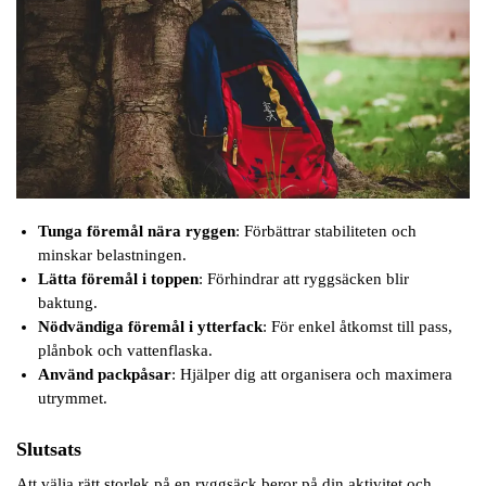
Tunga föremål nära ryggen
: Förbättrar stabiliteten och
minskar belastningen.
Lätta föremål i toppen
: Förhindrar att ryggsäcken blir
baktung.
Nödvändiga föremål i ytterfack
: För enkel åtkomst till pass,
plånbok och vattenflaska.
Använd packpåsar
: Hjälper dig att organisera och maximera
utrymmet.
Slutsats
Att välja rätt storlek på en ryggsäck beror på din aktivitet och